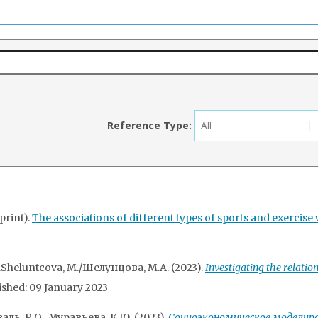
Reference Type:
print).
The associations of different types of sports and exercise
В.Sheluntcova, M./Шелунцова, М.А. (2023).
Investigating the relati
lished: 09 January 2023
ль, Р.О., Муравьева, К.Ю. (2023).
Социоэкономическое моделир