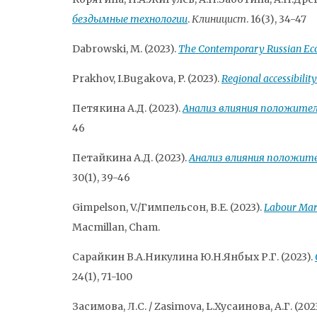
бездымные технологии
.
Клиницист
. 16(3), 34-47
Dabrowski, M. (2023).
The Contemporary Russian Ec
Prakhov, I.Bugakova, P. (2023).
Regional accessibilit
Петякина А.Д. (2023).
Анализ влияния положител
46
Петайкина А.Д. (2023).
Анализ влияния положите
30(1), 39-46
Gimpelson, V./Гимпельсон, В.Е. (2023).
Labour Mar
Macmillan, Cham.
Сарайкин В.А.Никулина Ю.Н.Янбых Р.Г. (2023).
24(1), 71-100
Засимова, Л.С. / Zasimova, L.Хусаинова, А.Г. (202