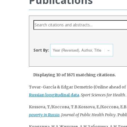
Publications
Sort By:
Displaying 10 of 1671 matching citations.
Tovar-García & Edgar Demetrio (Online ahead of 
Russian longitudinal data
.
Sport Sciences for Health
.
Kossova, T./Коссова, Т.В.Kossova, E./Коссова, Е.
poverty in Russia
.
Journal of Public Health Policy
. Pub
Корягина, Н.А.Жигулев, А.Н.Заботина, А.Н.Древа