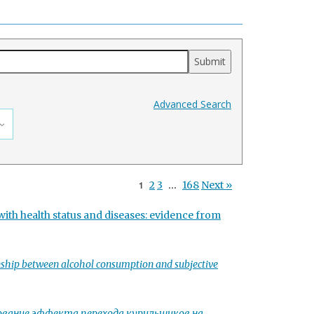
Submit
Advanced Search
1
2
3
…
168
Next »
 with health status and diseases: evidence from
onship between alcohol consumption and subjective
ование эффекта перехода курильщиков на